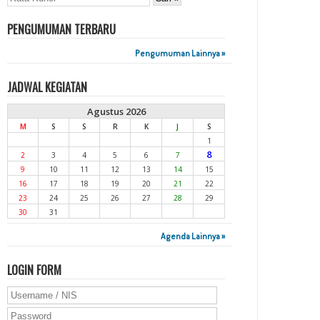
PENGUMUMAN TERBARU
Pengumuman Lainnya »
JADWAL KEGIATAN
Agustus 2026
M
S
S
R
K
J
S
1
8
2
3
4
5
6
7
9
10
11
12
13
14
15
16
17
18
19
20
21
22
23
24
25
26
27
28
29
30
31
Agenda Lainnya »
LOGIN FORM